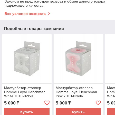
Законом не предусмотрен возврат и обмен данного товара
надлежащего качества
Все условия возврата
Подобные товары компании
Мастурбатор-стоппер
Мастурбатор-стоппер
Маст
Homme Loyal Henchman
Homme Loyal Henchman
Hom
White 7010-02lola
Pink 7010-03lola
Whit
5 000
5 000
5 0
₸
₸
Купить
Купить