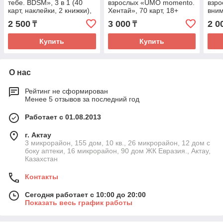
тебе. BDSM», 3 в 1 (40
взрослых «UMO momento.
взро
карт, наклейки, 2 книжки),
Хентай», 70 карт, 18+
вним
18+
Пьян
2 500
3 000
2 0
₸
₸
карт
Купить
Купить
О нас
Рейтинг не сформирован
Менее 5 отзывов за последний год
Работает с 01.08.2013
г. Актау
3 микрорайон, 155 дом, 10 кв., 26 микрорайон, 12 дом с
боку аптеки, 16 микрорайон, 90 дом ЖК Евразия., Актау,
Казахстан
Контакты
Сегодня работает с 10:00 до 20:00
Показать весь график работы