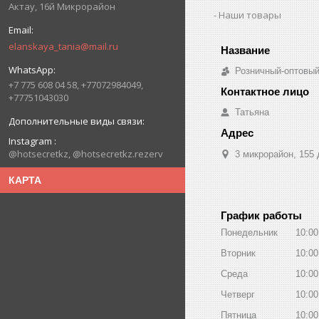
Актау, 16й Микрорайон
Наши товары
elanskaya_tania@mail.ru
Розничный-оптовый
+7 775 608 04 58, +77072984049,
+77751043030
Татьяна
Instagram
@hotsecretkz, @hotsecretkz.rezerv
3 микрорайон, 155 
КАРТА
График работы
Понедельник
10:00
Вторник
10:00
Среда
10:00
Четверг
10:00
Пятница
10:00