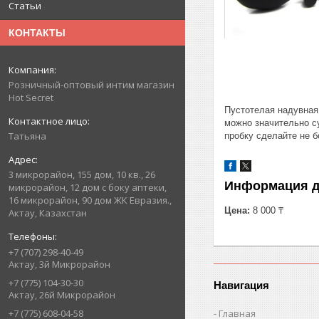
Статьи
КОНТАКТЫ
Розничный-оптовый интим магазин
Hot Secret
Пустотелая надувная
можно значительно су
Татьяна
пробку сделайте не б
3 микрорайон, 155 дом, 10 кв., 26
Информация д
микрорайон, 12 дом с боку аптеки,
16 микрорайон, 90 дом ЖК Евразия.,
Цена:
8 000 ₸
Актау, Казахстан
+7 (707) 298-40-49
Актау, 3й Микрорайон
+7 (775) 104-30-30
Навигация
Актау, 26й Микрорайон
Главная
+7 (775) 608-04-58