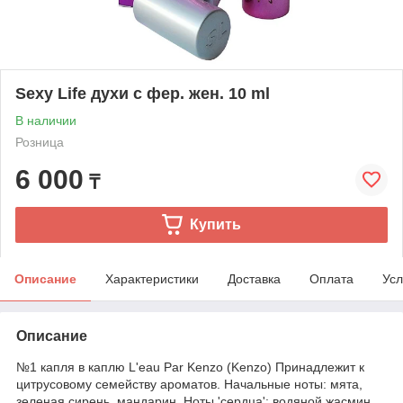
Sexy Life духи с фер. жен. 10 ml
В наличии
Розница
6 000
₸
Купить
Описание
Характеристики
Доставка
Оплата
Усл
Описание
№1 капля в каплю L'eau Par Kenzo (Kenzo) Принадлежит к
цитрусовому семейству ароматов. Начальные ноты: мята,
зеленая сирень, мандарин. Ноты 'сердца': водяной жасмин,