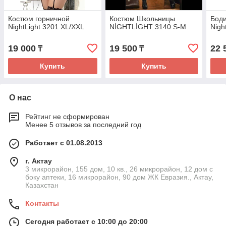
Костюм горничной
Костюм Школьницы
Боди
NightLight 3201 XL/XXL
NİGHTLİGHT 3140 S-M
Nigh
19 000
19 500
22 
₸
₸
Купить
Купить
О нас
Рейтинг не сформирован
Менее 5 отзывов за последний год
Работает с 01.08.2013
г. Актау
3 микрорайон, 155 дом, 10 кв., 26 микрорайон, 12 дом с
боку аптеки, 16 микрорайон, 90 дом ЖК Евразия., Актау,
Казахстан
Контакты
Сегодня работает с 10:00 до 20:00