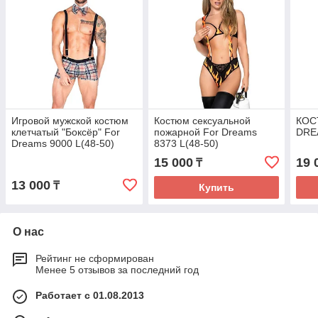
Игровой мужской костюм
Костюм сексуальной
КОС
клетчатый "Боксёр" For
пожарной For Dreams
DRE
Dreams 9000 L(48-50)
8373 L(48-50)
15 000
19 
₸
13 000
₸
Купить
О нас
Рейтинг не сформирован
Менее 5 отзывов за последний год
Работает с 01.08.2013