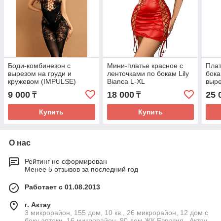
Боди-комбинезон с
Мини-платье красное с
Плат
вырезом на груди и
ленточками по бокам Lily
бока
кружевом (IMPULSE)
Bianca L-XL
выре
06890S/XXL
NIG
9 000
18 000
25 
₸
₸
Купить
Купить
О нас
Рейтинг не сформирован
Менее 5 отзывов за последний год
Работает с 01.08.2013
г. Актау
3 микрорайон, 155 дом, 10 кв., 26 микрорайон, 12 дом с
боку аптеки, 16 микрорайон, 90 дом ЖК Евразия., Актау,