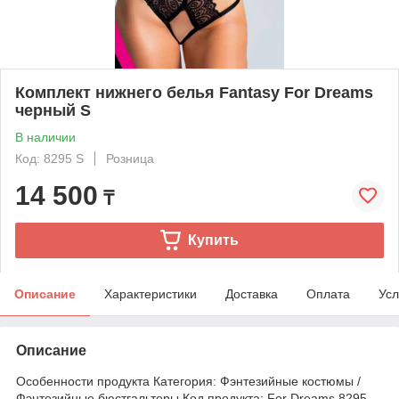
Комплект нижнего белья Fantasy For Dreams
черный S
В наличии
Код: 8295 S
Розница
14 500
₸
Купить
Описание
Характеристики
Доставка
Оплата
Усл
Описание
Особенности продукта Категория: Фэнтезийные костюмы /
Фэнтезийные бюстгальтеры Код продукта: For Dreams 8295