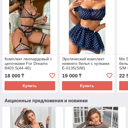
Комплект леопардовый с
Эротический комплект
Me S
цепочками For Dreams
нижнего белья с чулками
бель
8403 S(44-46)
E-0135(S/M)
S/M 
18 000
19 000
22 
₸
₸
Купить
Купить
Акционные предложения и новинки