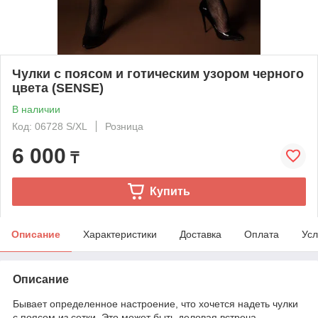
Чулки с поясом и готическим узором черного
цвета (SENSE)
В наличии
Код: 06728 S/XL
Розница
6 000
₸
Купить
Описание
Характеристики
Доставка
Оплата
Усл
Описание
Бывает определенное настроение, что хочется надеть чулки
с поясом из сетки. Это может быть деловая встреча,