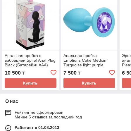
Анальная пробка с
Анальная пробка
Эрек
вибрацией Spiral Anal Plug
Emotions Cutie Medium
анал
Black (Батарейки ААА)
Turquoise light purple
Plea
5008-03lola
crystal 4012-04Lola
4217
10 500
7 500
6 5
₸
₸
Купить
Купить
О нас
Рейтинг не сформирован
Менее 5 отзывов за последний год
Работает с 01.08.2013