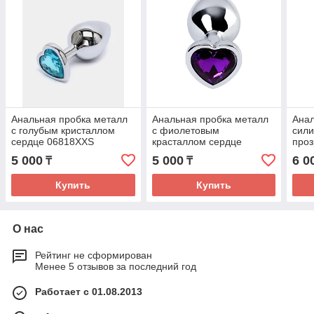
Анальная пробка металл
Анальная пробка металл
Анал
с голубым кристаллом
с фиолетовым
сили
сердце 06818XXS
красталлом сердце
проз
06819XXS
3307
5 000
5 000
6 0
₸
₸
Купить
Купить
О нас
Рейтинг не сформирован
Менее 5 отзывов за последний год
Работает с 01.08.2013