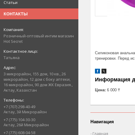
Статьи
КОНТАКТЫ
Розничный-оптовый интим магазин
Hot Secret
Силиконовая анальна
Татьяна
тренировки. Перед и
3 микрорайон, 155 дом, 10 кв., 26
Информация д
микрорайон, 12 дом с боку аптеки,
16 микрорайон, 90 дом ЖК Евразия.,
Актау, Казахстан
Цена:
6 000 ₸
+7 (707) 298-40-49
Актау, 3й Микрорайон
+7 (775) 104-30-30
Навигация
Актау, 26й Микрорайон
+7 (775) 608-04-58
Главная