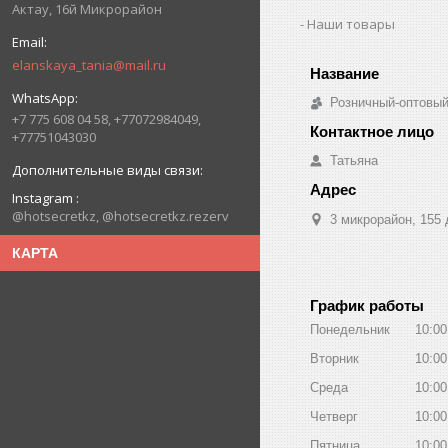
Актау, 16й Микрорайон
Наши товары
elanskaya_tania@mail.ru
Розничный-оптовый
+7 775 608 04 58, +77072984049,
+77751043030
Татьяна
Instagram
@hotsecretkz, @hotsecretkz.rezerv
3 микрорайон, 155 
КАРТА
График работы
Понедельник
10:00
Вторник
10:00
Среда
10:00
Четверг
10:00
Пятница
10:00