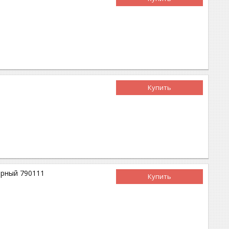
Купить
черный 790111
Купить