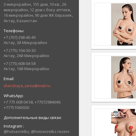
3 микрорайон, 155 дом, 10 кв., 26
микрорайон, 12 дом с боку аптеки,
16 микрорайон, 90 дом ЖК Евразия.,
Актау, Казахстан
+7 (707) 298-40-49
Актау, 3й Микрорайон
+7 (775) 104-30-30
Актау, 26й Микрорайон
+7 (775) 608-04-58
Актау, 16й Микрорайон
elanskaya_tania@mail.ru
+7 775 608 04 58, +77072984049,
+77751043030
Instagram
@hotsecretkz, @hotsecretkz.rezerv